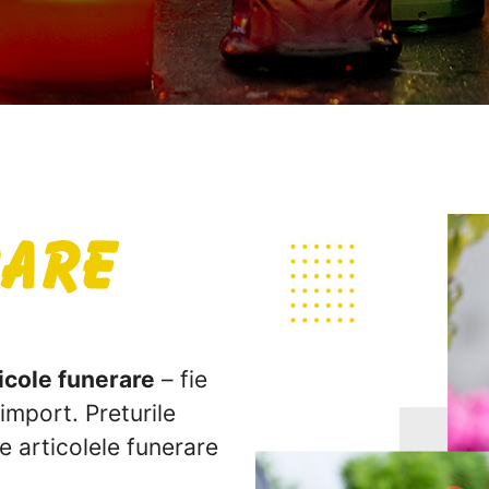
rare
icole funerare
– fie
import. Preturile
te articolele funerare