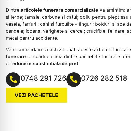
Dintre
articolele funerare comercializate
va amintim: ar
si jerbe; tamaie, carbune si catui; doliu pentru piept sau 
vesela, farfurii, cani si furculite – linguri; bolduri si ace 
candele; icoana, verighete si cercei; crucifixe; felinare; a
metal pentru accidente.
Va recomandam sa achizitionati aceste articole funerar
funerare
din cadrul unuia dintre pachetele funerare ofer
o
reducere substantiala de pret
!
0748 291 726
0726 282 518
VEZI PACHETELE