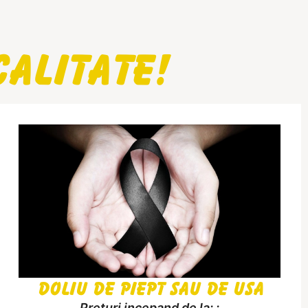
alitate!
Doliu de piept sau de usa
Preturi incepand de la: :