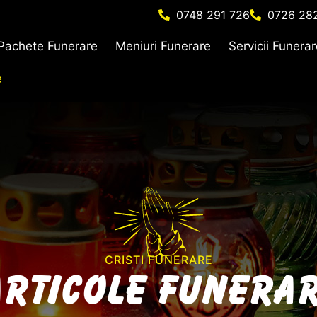
0748 291 726
0726 28
Pachete Funerare
Meniuri Funerare
Servicii Funera
e
CRISTI FUNERARE
rticole Funera