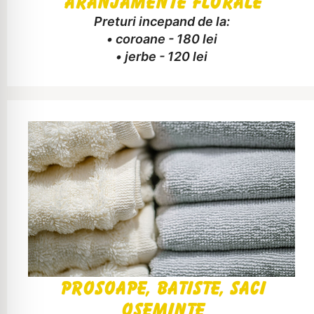
Aranjamente Florale
Preturi incepand de la:
• coroane - 180 lei
• jerbe - 120 lei
Prosoape, Batiste, saci
oseminte