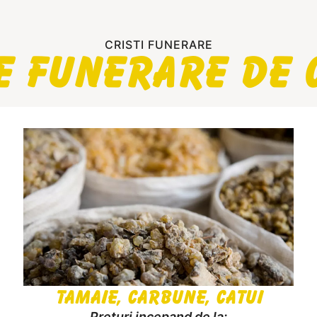
CRISTI FUNERARE
e Funerare de c
Tamaie, Carbune, Catui
Preturi incepand de la: