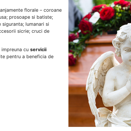
anjamente florale – coroane
usa; prosoape si batiste;
de siguranta; lumanari si
ccesorii sicrie; cruci de
e impreuna cu
servicii
ite pentru a beneficia de