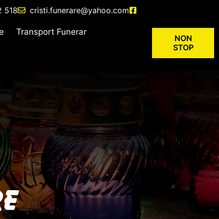
2 518
cristi.funerare@yahoo.com
re
Transport Funerar
NON
STOP
re