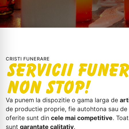
CRISTI FUNERARE
Servicii Fune
Non Stop!
Va punem la dispozitie o gama larga de
art
de productie proprie, fie autohtona sau de 
oferite sunt din
cele mai competitive
. Toa
sunt
garantate calitativ
.