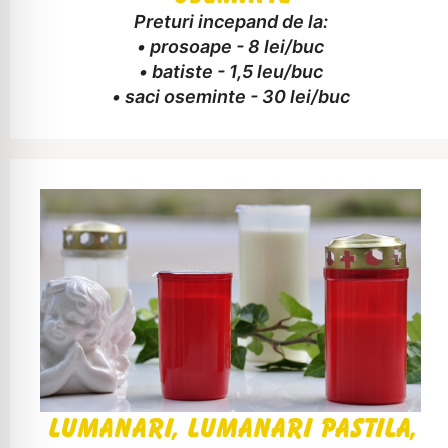
Preturi incepand de la:
• prosoape - 8 lei/buc
• batiste - 1,5 leu/buc
• saci oseminte - 30 lei/buc
Lumanari, lumanari pastila,