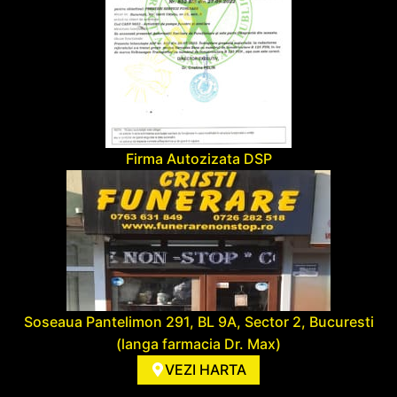
Firma Autozizata DSP
Soseaua Pantelimon 291, BL 9A, Sector 2, Bucuresti
(langa farmacia Dr. Max)
VEZI HARTA