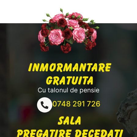
Inmormantare
gratuita
Cu talonul de pensie
0748 291 726
Sala
pregatire decedati