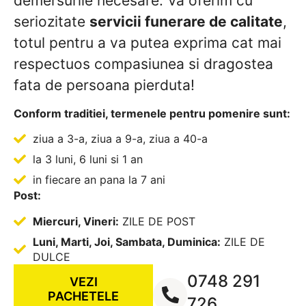
demersurile necesare. Va oferim cu
seriozitate
servicii funerare de calitate
,
totul pentru a va putea exprima cat mai
respectuos compasiunea si dragostea
fata de persoana pierduta!
Conform traditiei, termenele pentru pomenire sunt:
ziua a 3-a, ziua a 9-a, ziua a 40-a
la 3 luni, 6 luni si 1 an
in fiecare an pana la 7 ani
Post:
Miercuri, Vineri:
ZILE DE POST
Luni, Marti, Joi, Sambata, Duminica:
ZILE DE
DULCE
0748 291
VEZI
PACHETELE
726