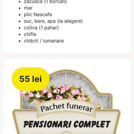
zacusca (1 borcan)
mar
plic Nescafe
suc, bere, apa (la alegere)
coliva (1 pahar)
chifla
chibrit / lumanare
55 lei